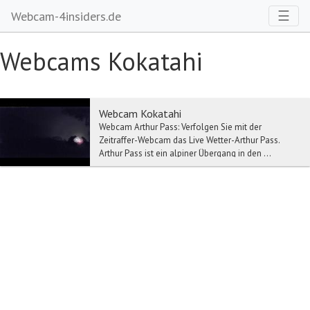
Toggl
☰
Webcam-4insiders.de
Webcams Kokatahi
Webcam Kokatahi
Webcam Arthur Pass: Verfolgen Sie mit der
Zeitraffer-Webcam das Live Wetter-Arthur Pass.
Arthur Pass ist ein alpiner Übergang in den ...