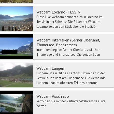
Mittaghorn. Alljährlich im Januar findet...
Webcam Locarno (TESSIN)
Diese Live Webcam befindet sich in Locarno im
Tessin in der Schweiz. Die Bilder der Webcam
Locarno zeigen den Blick über die Stadt. D...
Webcam Interlaken (Berner Oberland,
Thunersee, Brienzersee)
Interlaken liegt im Berner Oberland zwischen
Thunersee und Brienzersee. Die beiden Seen
werden durch die Aare verbunden, welche durch
Interlaken fl...
Webcam Lungern
Lungern ist ein Ort des Kantons Obwalden in der
Schweiz und liegt am Lungernsee. Die Gemeinde
Lungern liegt im obersten Teil des Kantons
Obwalden. ...
Webcam Poschiavo
Verfolgen Sie mit der Zeitraffer-Webcam das Live
Wetter.