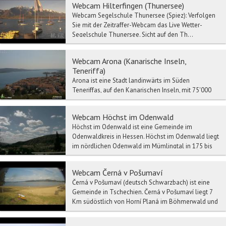
Webcam Hilterfingen (Thunersee)
Webcam Segelschule Thunersee (Spiez): Verfolgen
Sie mit der Zeitraffer-Webcam das Live Wetter-
Segelschule Thunersee. Sicht auf den Th...
Webcam Arona (Kanarische Inseln,
Teneriffa)
Arona ist eine Stadt landinwärts im Süden
Teneriffas, auf den Kanarischen Inseln, mit 75'000
Einwohnern. Zusammen mit der Nachbargemeinde
Adeje ver...
Webcam Höchst im Odenwald
Höchst im Odenwald ist eine Gemeinde im
Odenwaldkreis in Hessen. Höchst im Odenwald liegt
im nördlichen Odenwald im Mümlingtal in 175 bis
400 Mete...
Webcam Černá v Pošumaví
Černá v Pošumaví (deutsch Schwarzbach) ist eine
Gemeinde in Tschechien. Černá v Pošumaví liegt 7
Km südöstlich von Horní Planá im Böhmerwald und
ge...