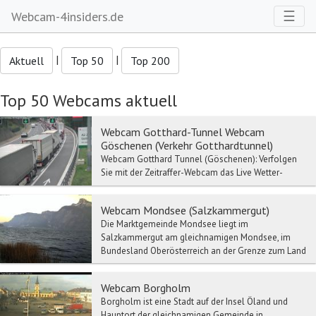
Toggl
☰
Webcam-4insiders.de
|
|
Aktuell
Top 50
Top 200
Top 50 Webcams aktuell
Webcam Gotthard-Tunnel Webcam
Göschenen (Verkehr Gotthardtunnel)
Webcam Gotthard Tunnel (Göschenen): Verfolgen
Sie mit der Zeitraffer-Webcam das Live Wetter-
Gotthard Tunnel. Verkehr- und Stau-Meldun...
Webcam Mondsee (Salzkammergut)
Die Marktgemeinde Mondsee liegt im
Salzkammergut am gleichnamigen Mondsee, im
Bundesland Oberösterreich an der Grenze zum Land
Salzburg und im Geri...
Webcam Borgholm
Borgholm ist eine Stadt auf der Insel Öland und
Hauptort der gleichnamigen Gemeinde in