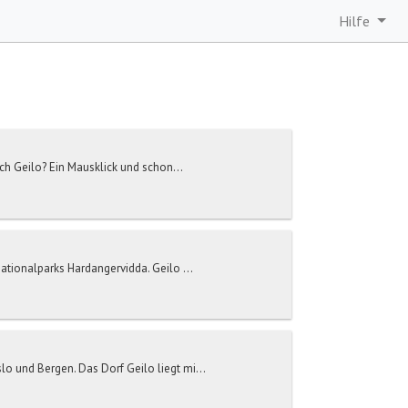
Hilfe
h Geilo? Ein Mausklick und schon...
ationalparks Hardangervidda. Geilo ...
o und Bergen. Das Dorf Geilo liegt mi...