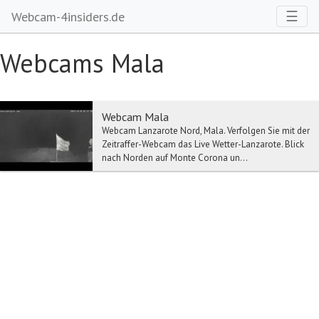
Toggl
☰
Webcam-4insiders.de
Webcams Mala
Webcam Mala
Webcam Lanzarote Nord, Mala. Verfolgen Sie mit der
Zeitraffer-Webcam das Live Wetter-Lanzarote. Blick
nach Norden auf Monte Corona un...