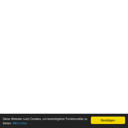
Diese Website nutzt Cookies, um bestmögliche Funktionalität zu
Bestätigen
bieten.
Mehr Infos