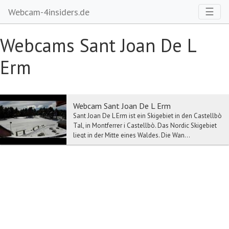
Toggl
☰
Webcam-4insiders.de
Webcams Sant Joan De L
Erm
Webcam Sant Joan De L Erm
Sant Joan De L Erm ist ein Skigebiet in den Castellbò
Tal, in Montferrer i Castellbò. Das Nordic Skigebiet
liegt in der Mitte eines Waldes. Die Wan...