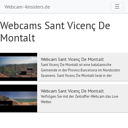
Toggl
☰
Webcam-4insiders.de
Webcams Sant Vicenç De
Montalt
Webcam Sant Vicenç De Montalt
Sant Vicenç De Montalt ist eine katalanische
Gemeinde in der Provinz Barcelona im Nordosten
Spaniens. Sant Vicenç De Montalt liegt in der
Comarca M...
Webcam Sant Vicenç De Montalt
Verfolgen Sie mit der Zeitraffer-Webcam das Live
Wetter.