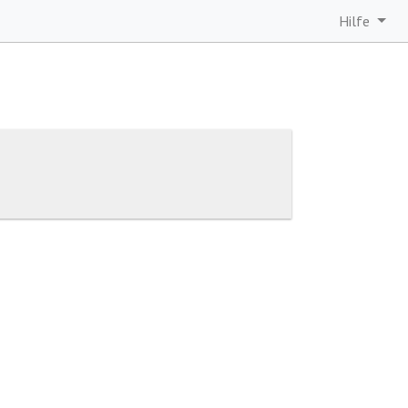
Hilfe