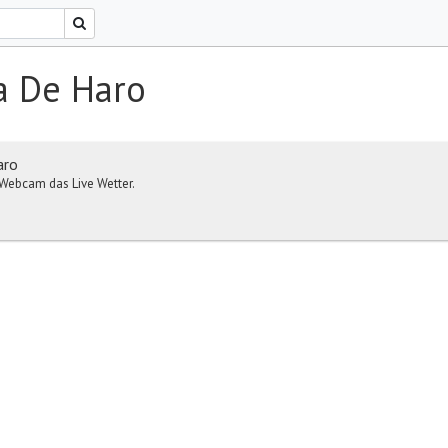
a De Haro
aro
r-Webcam das Live Wetter.