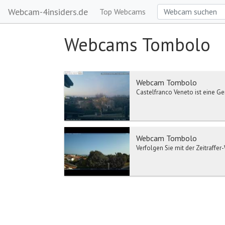
Webcam-4insiders.de
Top Webcams
Webcams Tombolo
Webcam Tombolo
Castelfranco Veneto ist eine Ge
Webcam Tombolo
Verfolgen Sie mit der Zeitraffe