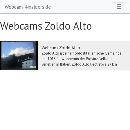
Toggl
☰
Webcam-4insiders.de
Webcams Zoldo Alto
Webcam Zoldo Alto
Zoldo Alto ist eine nordostitalienische Gemeinde
mit 1013 Einwohnernin der Provinz Belluno in
Venetien in Italien. Zoldo Alto liegt etwa 27 km
nord...