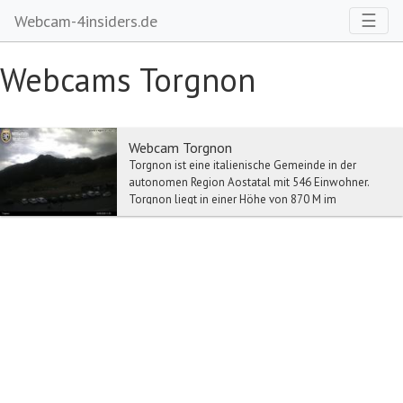
Toggl
☰
Webcam-4insiders.de
Webcams Torgnon
Webcam Torgnon
Torgnon ist eine italienische Gemeinde in der
autonomen Region Aostatal mit 546 Einwohner.
Torgnon liegt in einer Höhe von 870 M im
Valtournenche,...