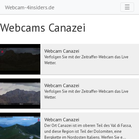
Toggl
☰
Webcam-4insiders.de
Webcams Canazei
Webcam Canazei
Verfolgen Sie mit der Zeitraffer-Webcam das Live
Wetter.
Webcam Canazei
Verfolgen Sie mit der Zeitraffer-Webcam das Live
Wetter.
Webcam Canazei
Der Ort Canazei ist im oberen Teil des Val di Fassa,
und diese Region ist Teil der Dolomiten, eine
Bergkette im Nordosten Italiens. Werfen Sie e...