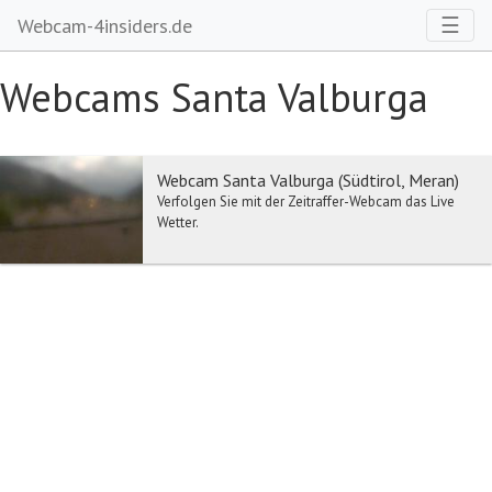
Toggl
☰
Webcam-4insiders.de
Webcams Santa Valburga
Webcam Santa Valburga (Südtirol, Meran)
Verfolgen Sie mit der Zeitraffer-Webcam das Live
Wetter.