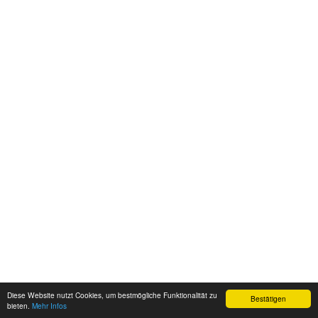
Diese Website nutzt Cookies, um bestmögliche Funktionalität zu
Bestätigen
bieten.
Mehr Infos