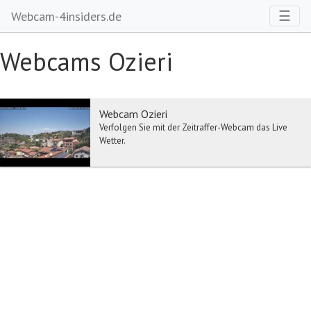
Toggl
☰
Webcam-4insiders.de
Webcams Ozieri
Webcam Ozieri
Verfolgen Sie mit der Zeitraffer-Webcam das Live
Wetter.