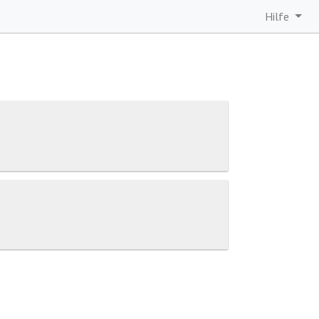
Hilfe