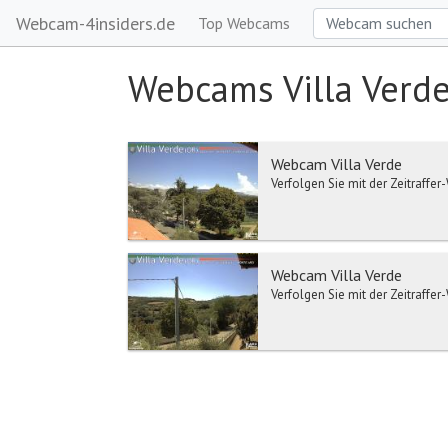
Webcam-4insiders.de
Top Webcams
Webcams Villa Verd
Webcam Villa Verde
Verfolgen Sie mit der Zeitraffe
Webcam Villa Verde
Verfolgen Sie mit der Zeitraffe