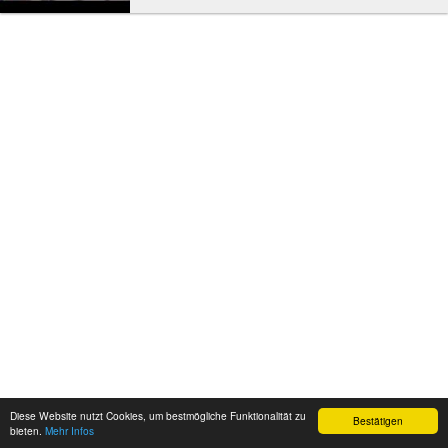
Nähe des 46 Meter hohen Capo Ferro mit seinem
Leuchtturm...
Diese Website nutzt Cookies, um bestmögliche Funktionalität zu
Bestätigen
bieten.
Mehr Infos