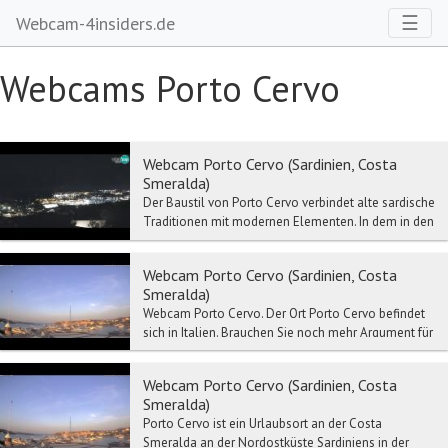
Toggl
☰
Webcam-4insiders.de
Webcams Porto Cervo
Webcam Porto Cervo (Sardinien, Costa
Smeralda)
Der Baustil von Porto Cervo verbindet alte sardische
Traditionen mit modernen Elementen. In dem in den
letzten Jahren ausgebauten Teil der Marina h...
Webcam Porto Cervo (Sardinien, Costa
Smeralda)
Webcam Porto Cervo. Der Ort Porto Cervo befindet
sich in Italien. Brauchen Sie noch mehr Argument für
einen Ausflug nach Porto Cervo? Ein Mausklick...
Webcam Porto Cervo (Sardinien, Costa
Smeralda)
Porto Cervo ist ein Urlaubsort an der Costa
Smeralda an der Nordostküste Sardiniens in der