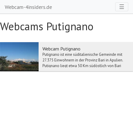
Toggl
☰
Webcam-4insiders.de
Webcams Putignano
Webcam Putignano
Putignano ist eine süditalienische Gemeinde mit
27.375 Einwohnern in der Provinz Bari in Apulien.
Putignano liegt etwa 50 Km südöstlich von Bari
un...