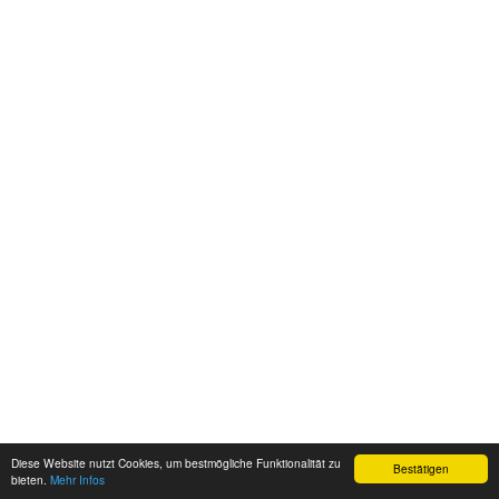
Diese Website nutzt Cookies, um bestmögliche Funktionalität zu
Bestätigen
bieten.
Mehr Infos