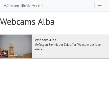
Toggl
☰
Webcam-4insiders.de
Webcams Alba
Webcam Alba
Verfolgen Sie mit der Zeitraffer-Webcam das Live
Wetter.