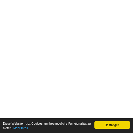
Diese Website nutzt Cookies, um bestmögliche Funktionalität zu
Bestätigen
bieten.
Mehr Infos