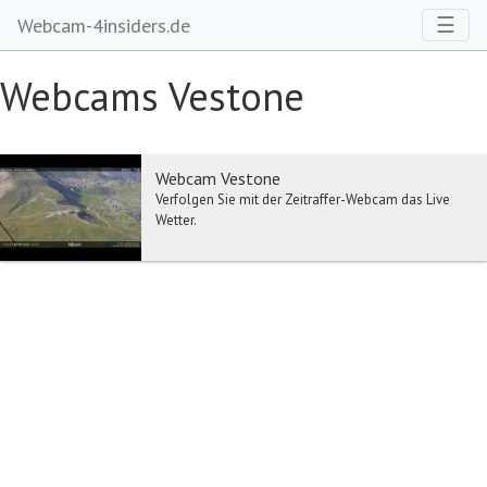
Toggl
☰
Webcam-4insiders.de
Webcams Vestone
Webcam Vestone
Verfolgen Sie mit der Zeitraffer-Webcam das Live
Wetter.