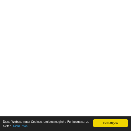
Diese Website nutzt Cookies, um bestmögliche Funktionalität zu
Bestätigen
bieten.
Mehr Infos