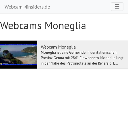
Toggl
☰
Webcam-4insiders.de
Webcams Moneglia
Webcam Moneglia
Moneglia ist eine Gemeinde in der italienischen
Provinz Genua mit 2861 Einwohnern. Moneglia liegt
in der Nähe des Petroniotals an der Riviera di L...