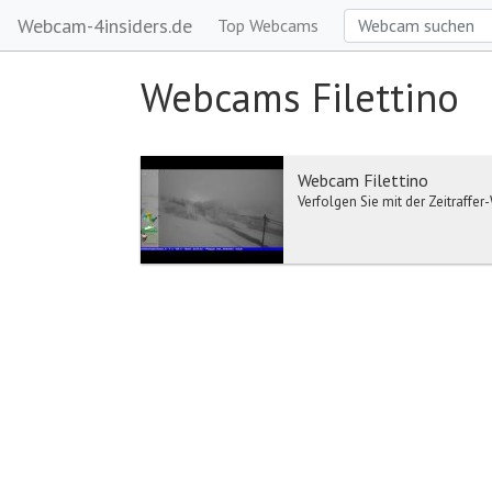
Webcam-4insiders.de
Top Webcams
Webcams Filettino
Webcam Filettino
Verfolgen Sie mit der Zeitraffe