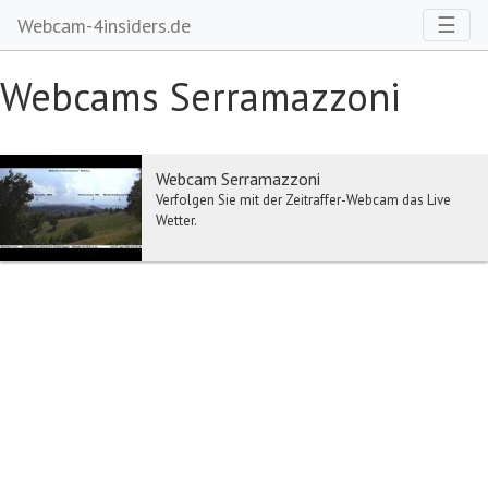
Toggl
☰
Webcam-4insiders.de
Webcams Serramazzoni
Webcam Serramazzoni
Verfolgen Sie mit der Zeitraffer-Webcam das Live
Wetter.