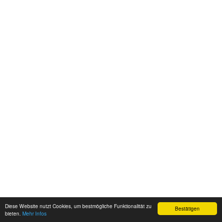
Diese Website nutzt Cookies, um bestmögliche Funktionalität zu
Bestätigen
bieten.
Mehr Infos