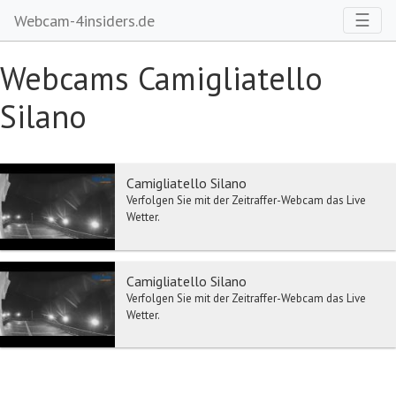
Toggl
☰
Webcam-4insiders.de
Webcams Camigliatello
Silano
Camigliatello Silano
Verfolgen Sie mit der Zeitraffer-Webcam das Live
Wetter.
Camigliatello Silano
Verfolgen Sie mit der Zeitraffer-Webcam das Live
Wetter.