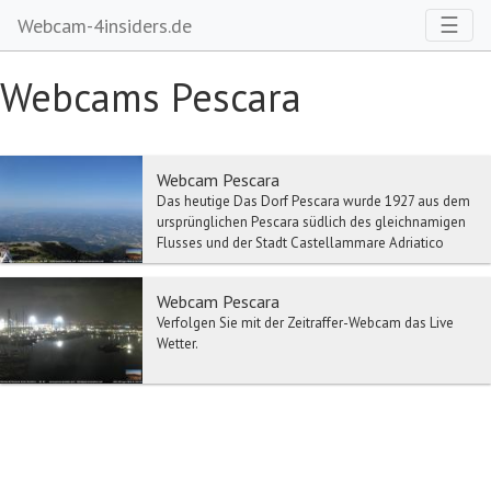
Toggl
☰
Webcam-4insiders.de
Webcams Pescara
Webcam Pescara
Das heutige Das Dorf Pescara wurde 1927 aus dem
ursprünglichen Pescara südlich des gleichnamigen
Flusses und der Stadt Castellammare Adriatico
nörd...
Webcam Pescara
Verfolgen Sie mit der Zeitraffer-Webcam das Live
Wetter.