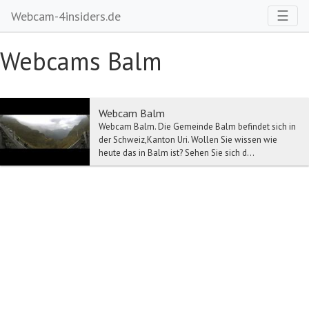
Toggl
☰
Webcam-4insiders.de
Webcams Balm
Webcam Balm
Webcam Balm. Die Gemeinde Balm befindet sich in
der Schweiz,Kanton Uri. Wollen Sie wissen wie
heute das in Balm ist? Sehen Sie sich d...