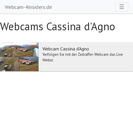
Toggl
☰
Webcam-4insiders.de
Webcams Cassina d'Agno
Webcam Cassina d'Agno
Verfolgen Sie mit der Zeitraffer-Webcam das Live
Wetter.