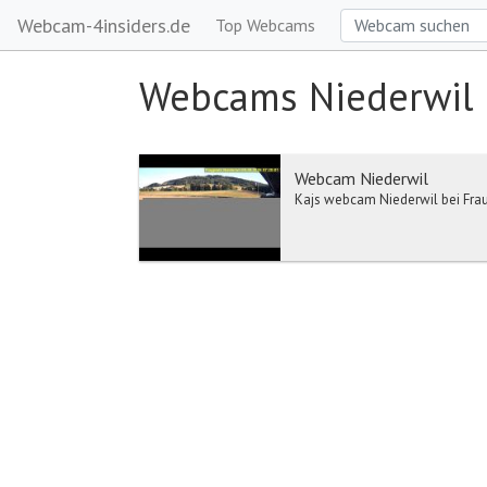
Webcam-4insiders.de
Top Webcams
Webcams Niederwil
Webcam Niederwil
Kajs webcam Niederwil bei Fraue