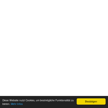
Diese Website nutzt Cookies, um bestmögliche Funktionalität zu
Bestätigen
bieten.
Mehr Infos