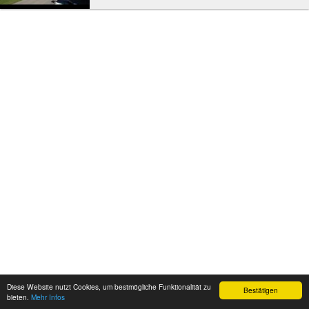
Diese Website nutzt Cookies, um bestmögliche Funktionalität zu
Bestätigen
bieten.
Mehr Infos