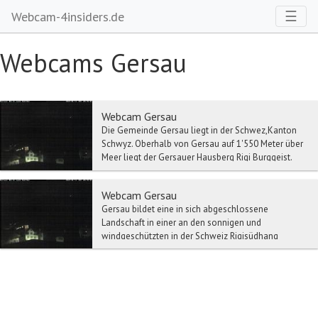
Toggl
☰
Webcam-4insiders.de
Webcams Gersau
Webcam Gersau
Die Gemeinde Gersau liegt in der Schwez,Kanton
Schwyz. Oberhalb von Gersau auf 1'550 Meter über
Meer liegt der Gersauer Hausberg Rigi Burggeist.
Ge...
Webcam Gersau
Gersau bildet eine in sich abgeschlossene
Landschaft in einer an den sonnigen und
windgeschützten in der Schweiz Rigisüdhang
eingebetteten Mulde. D...