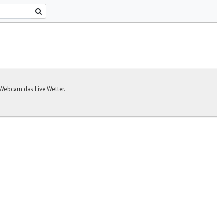
r-Webcam das Live Wetter.