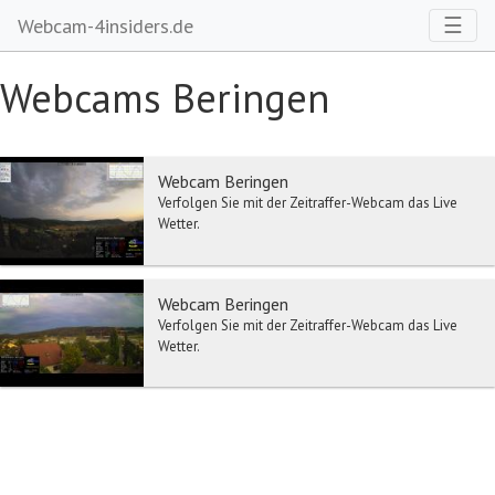
Toggl
☰
Webcam-4insiders.de
Webcams Beringen
Webcam Beringen
Verfolgen Sie mit der Zeitraffer-Webcam das Live
Wetter.
Webcam Beringen
Verfolgen Sie mit der Zeitraffer-Webcam das Live
Wetter.