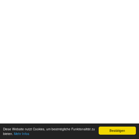
Diese Website nutzt Cookies, um bestmögliche Funktionalität zu
Bestätigen
bieten.
Mehr Infos