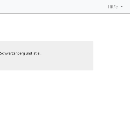
Hilfe
Schwarzenberg und ist ei...