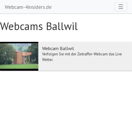
Toggl
☰
Webcam-4insiders.de
Webcams Ballwil
Webcam Ballwil
Verfolgen Sie mit der Zeitraffer-Webcam das Live
Wetter.