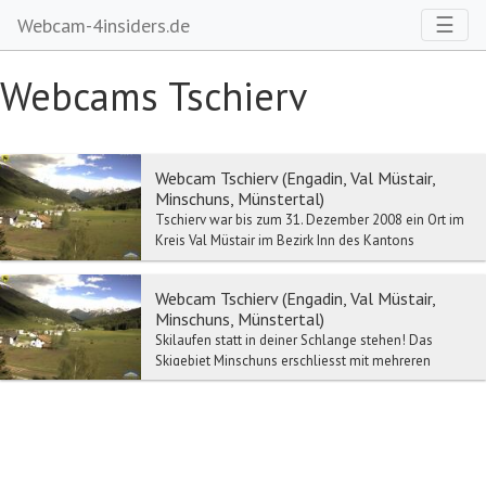
Toggl
☰
Webcam-4insiders.de
Webcams Tschierv
Webcam Tschierv (Engadin, Val Müstair,
Minschuns, Münstertal)
Tschierv war bis zum 31. Dezember 2008 ein Ort im
Kreis Val Müstair im Bezirk Inn des Kantons
Graubünden. Per 1. Januar 2009 hat Tschierv mit den
ü...
Webcam Tschierv (Engadin, Val Müstair,
Minschuns, Münstertal)
Skilaufen statt in deiner Schlange stehen! Das
Skigebiet Minschuns erschliesst mit mehreren
Skiliften eine Fülle abwechslungsreicher Pisten. Das
ho...