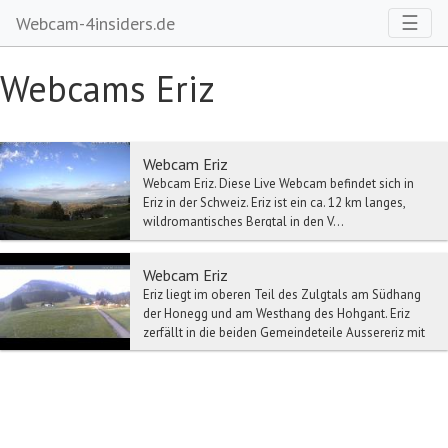
Toggl
☰
Webcam-4insiders.de
Webcams Eriz
Webcam Eriz
Webcam Eriz. Diese Live Webcam befindet sich in
Eriz in der Schweiz. Eriz ist ein ca. 12 km langes,
wildromantisches Bergtal in den V...
Webcam Eriz
Eriz liegt im oberen Teil des Zulgtals am Südhang
der Honegg und am Westhang des Hohgant. Eriz
zerfällt in die beiden Gemeindeteile Aussereriz mit
...