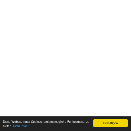
Diese Website nutzt Cookies, um bestmögliche Funktionalität zu
Bestätigen
bieten.
Mehr Infos