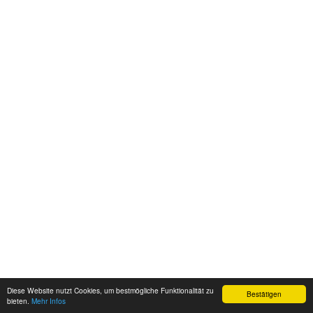
Diese Website nutzt Cookies, um bestmögliche Funktionalität zu
Bestätigen
bieten.
Mehr Infos