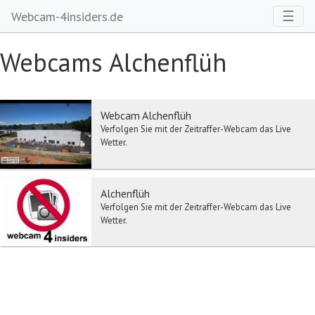
Toggl
☰
Webcam-4insiders.de
Webcams Alchenflüh
Webcam Alchenflüh
Verfolgen Sie mit der Zeitraffer-Webcam das Live
Wetter.
Alchenflüh
Verfolgen Sie mit der Zeitraffer-Webcam das Live
Wetter.