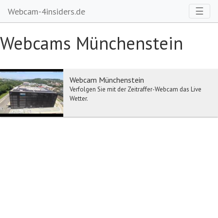
Toggl
☰
Webcam-4insiders.de
Webcams Münchenstein
Webcam Münchenstein
Verfolgen Sie mit der Zeitraffer-Webcam das Live
Wetter.