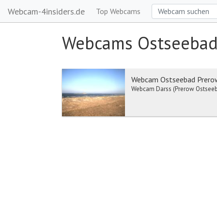
Webcam-4insiders.de
Top Webcams
Webcams Ostseebad
Webcam Ostseebad Prero
Webcam Darss (Prerow Ostseebad