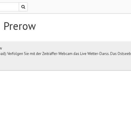
 Prerow
w
): Verfolgen Sie mit der Zeitraffer-Webcam das Live Wetter-Darss. Das Ostseeba