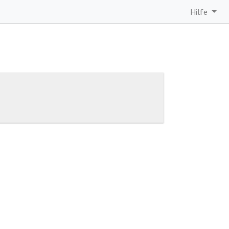
Hilfe